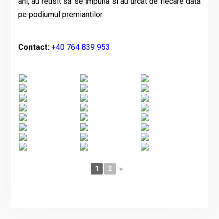
ani, au reusit să se impuna si au urcat de fiecare dată
pe podiumul premiantilor.
Contact:
+40 764 839 953
1
2
►