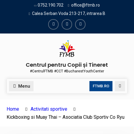
Skip
0752.190.702
office@ftmb.ro
to
Calea Serban Voda 213-217, intrarea B
content
Facebook
Instagram
Youtube
Centrul pentru Copii și Tineret
#CentrulFTMB #CCT #BucharestYouthCenter
Menu
Search
FTMB.RO
Home
Activitati sportive
Kickboxing si Muay Thai – Asociatia Club Sportiv Co Ryu