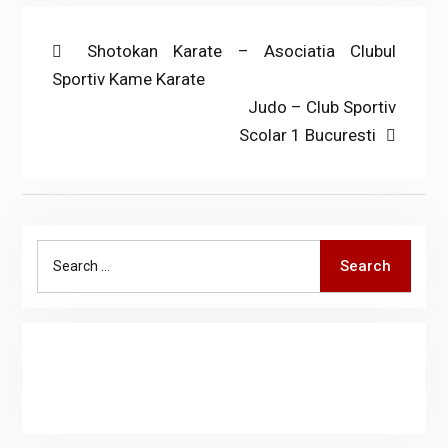
Post
Previous
Shotokan Karate – Asociatia Clubul
post:
Sportiv Kame Karate
navigation
Next
Judo – Club Sportiv
post:
Scolar 1 Bucuresti
Search
Search
for: