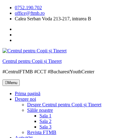
Skip
0752.190.702
to
office@ftmb.ro
content
Calea Serban Voda 213-217, intrarea B
Facebook
Instagram
Youtube
Centrul pentru Copii și Tineret
#CentrulFTMB #CCT #BucharestYouthCenter
Menu
Prima pagină
Despre noi
Despre Centrul pentru Copii și Tineret
Sălile noastre
Sala 1
Sala 2
Sala 3
Revista FTMB
Activități