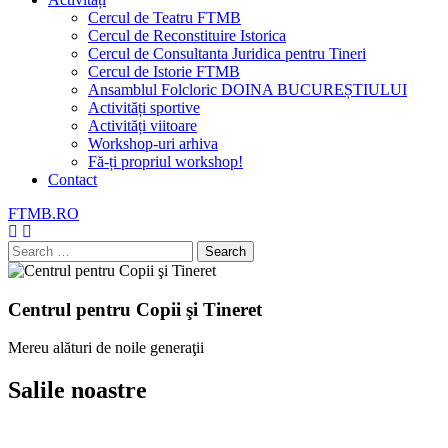
Cercul de Teatru FTMB
Cercul de Reconstituire Istorica
Cercul de Consultanta Juridica pentru Tineri
Cercul de Istorie FTMB
Ansamblul Folcloric DOINA BUCUREȘTIULUI
Activități sportive
Activități viitoare
Workshop-uri arhiva
Fă-ți propriul workshop!
Contact
FTMB.RO
Search
Search
Search
Close
Search
for:
Centrul pentru Copii şi Tineret
Mereu alături de noile generaţii
Salile noastre