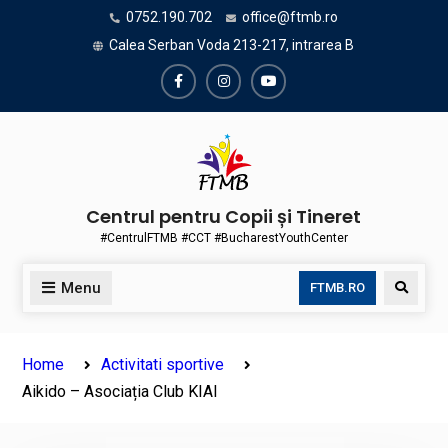
Skip
0752.190.702
office@ftmb.ro
to
Calea Serban Voda 213-217, intrarea B
content
Facebook
Instagram
Youtube
Centrul pentru Copii și Tineret
#CentrulFTMB #CCT #BucharestYouthCenter
Menu
Search
FTMB.RO
Home
Activitati sportive
Aikido – Asociația Club KIAI