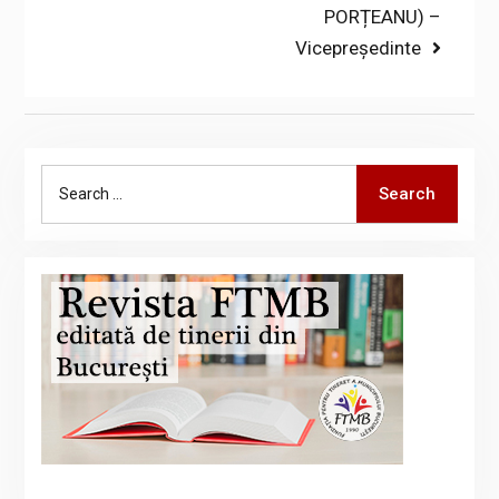
PORȚEANU) –
Vicepreședinte
Search
Search
for: