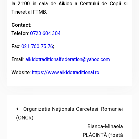
la 21:00 in sala de Aikido a Centrului de Copii si
Tineret al FTMB.
Contact:
Telefon:
0723 604 304
Fax:
021 760 75 76
;
Email:
aikidotraditionalfederation@yahoo.com
Website:
https://www.aikidotraditional.ro
Post
Previous
Organizatia Naționala Cercetasii Romaniei
post:
(ONCR)
navigation
Next
Bianca-Mihaela
post:
PLĂCINTĂ (fostă