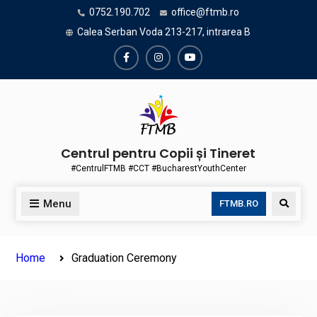
Skip
0752.190.702
office@ftmb.ro
to
Calea Serban Voda 213-217, intrarea B
content
Facebook
Instagram
Youtube
Centrul pentru Copii și Tineret
#CentrulFTMB #CCT #BucharestYouthCenter
Menu
Search
FTMB.RO
Home
Graduation Ceremony