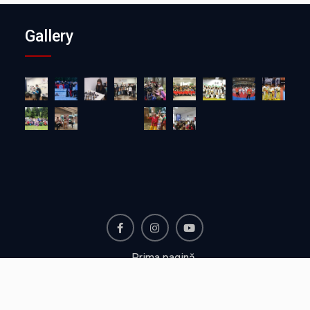
Gallery
Facebook
Instagram
Youtube
Prima pagină
Despre Centru pentru Copii și Tineret
Fă-ți propriul workshop!
Contact